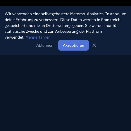
Nous remercions aussi les
Wir verwenden eine selbstgehostete Matomo-Analytics-Instanz, um
visiteurs du site, qui
deine Erfahrung zu verbessern. Diese Daten werden in Frankreich
gespeichert und nie an Dritte weitergegeben. Sie werden nur für
ont permis au site de
statistische Zwecke und zur Verbesserung der Plattform
grandir et de devenir ce
verwendet.
Mehr erfahren
qu'il est actuellement.
Ablehnen
Akzeptieren
Merci à tous !
Entdecke die Schätze des Fernsehens durch unsere
Archivsammlung.
Navigation