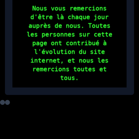
Nous vous remercions
d'être là chaque jour
auprès de nous. Toutes
les personnes sur cette
page ont contribué à
l'évolution du site
internet, et nous les
remercions toutes et
tous.
Nous remercions aussi
toutes les personnes de
notre communauté Discord,
qui permettent chaque
jour d'offrir à +2Télé
une continuité
exceptionnelle.