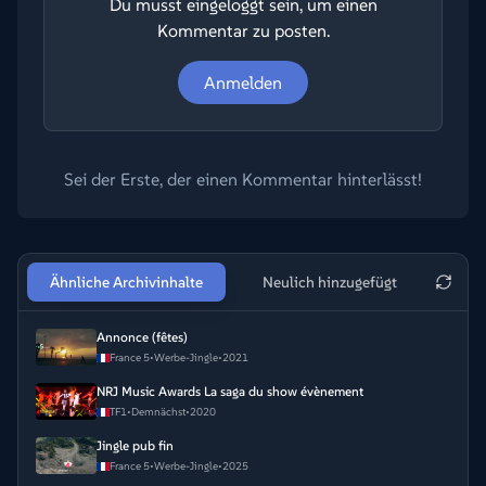
Du musst eingeloggt sein, um einen
Kommentar zu posten.
Anmelden
Sei der Erste, der einen Kommentar hinterlässt!
Ähnliche Archivinhalte
Neulich hinzugefügt
Annonce (fêtes)
France 5
•
Werbe-Jingle
•
2021
NRJ Music Awards La saga du show évènement
TF1
•
Demnächst
•
2020
Jingle pub fin
France 5
•
Werbe-Jingle
•
2025