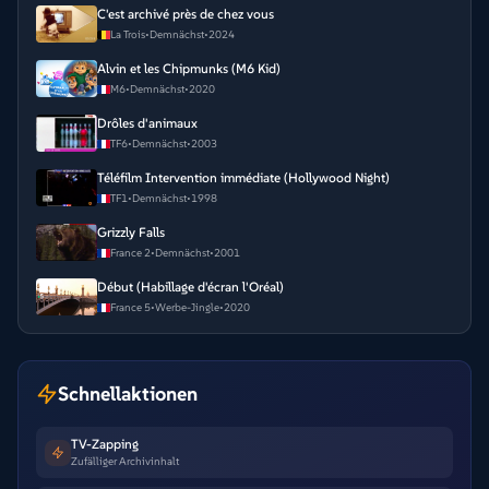
C'est archivé près de chez vous
La Trois
•
Demnächst
•
2024
Alvin et les Chipmunks (M6 Kid)
M6
•
Demnächst
•
2020
Drôles d'animaux
TF6
•
Demnächst
•
2003
Téléfilm Intervention immédiate (Hollywood Night)
TF1
•
Demnächst
•
1998
Grizzly Falls
France 2
•
Demnächst
•
2001
Début (Habillage d'écran l'Oréal)
France 5
•
Werbe-Jingle
•
2020
Schnellaktionen
TV-Zapping
Zufälliger Archivinhalt