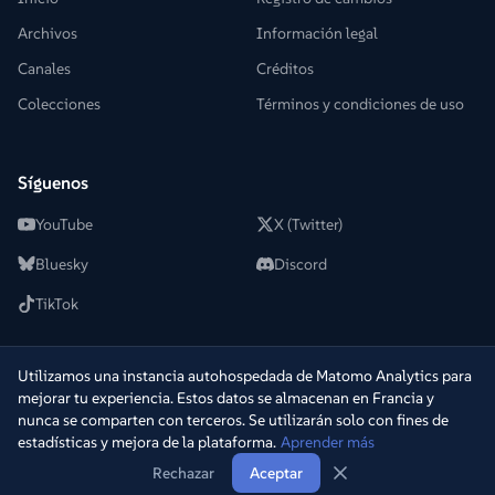
Archivos
Información legal
Canales
Créditos
Colecciones
Términos y condiciones de uso
Síguenos
YouTube
X (Twitter)
Bluesky
Discord
TikTok
Utilizamos una instancia autohospedada de Matomo Analytics para
mejorar tu experiencia. Estos datos se almacenan en Francia y
© 2022-2026 +2Télé. Todos los derechos reservados.
─
nunca se comparten con terceros. Se utilizarán solo con fines de
Desarrollado por
Warpy
estadísticas y mejora de la plataforma.
Aprender más
v
1.5.5
·
ms6cpqxr
·
29 jul. 2026 17:21
Rechazar
Aceptar