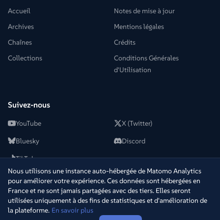
Accueil
Notes de mise à jour
Archives
Mentions légales
Chaînes
Crédits
Collections
Conditions Générales
d'Utilisation
Suivez-nous
YouTube
X (Twitter)
Bluesky
Discord
TikTok
Nous utilisons une instance auto-hébergée de Matomo Analytics
pour améliorer votre expérience. Ces données sont hébergées en
France et ne sont jamais partagées avec des tiers. Elles seront
utilisées uniquement à des fins de statistiques et d'amélioration de
© 2022-2026 +2Télé. Tous droits réservés.
─
Développé par
Warpy
la plateforme.
En savoir plus
v
1.5.5
·
ms6cpqxr
·
29 juil. 2026 à 17:21