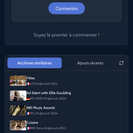
Connexion
Soyez le premier à commenter !
Archives similaires
Ajouts récents
Fêtes
LCI
•
Jingle pub
•
2021
Ad Ident with Ellie Goulding
RTL ZWEI
•
Jingle pub
•
2016
NRJ Music Awards
TF1
•
Jingle pub
•
2024
Cuisine
RMC Story
•
Jingle pub
•
2012