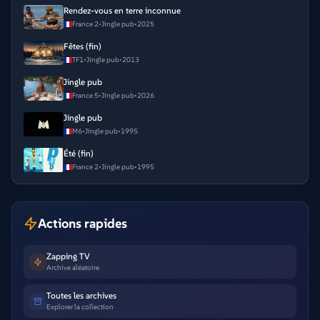
Rendez-vous en terre inconnue
France 2
•
Jingle pub
•
2025
Fêtes (fin)
TF1
•
Jingle pub
•
2013
Jingle pub
France 5
•
Jingle pub
•
2026
Jingle pub
M6
•
Jingle pub
•
1995
Été (fin)
France 2
•
Jingle pub
•
1995
Actions rapides
Zapping TV
Archive aléatoire
Toutes les archives
Explorer la collection