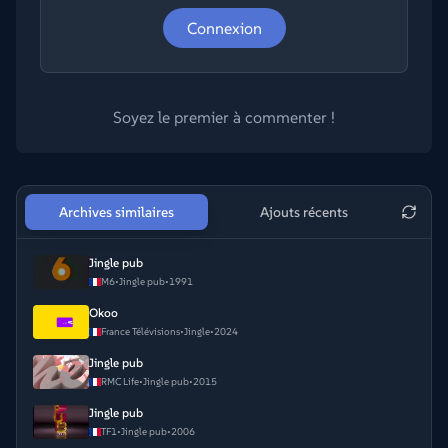
Connexion
Soyez le premier à commenter !
Archives similaires
Ajouts récents
Jingle pub
M6
•
Jingle pub
•
1991
Okoo
France Télévisions
•
Jingle
•
2024
Jingle pub
RMC Life
•
Jingle pub
•
2015
Jingle pub
TF1
•
Jingle pub
•
2006