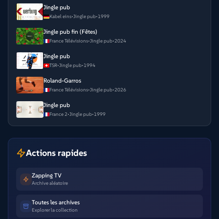
Jingle pub
Kabel eins
•
Jingle pub
•
1999
Jingle pub fin (Fêtes)
France Télévisions
•
Jingle pub
•
2024
Jingle pub
TSR
•
Jingle pub
•
1994
Roland-Garros
France Télévisions
•
Jingle pub
•
2026
Jingle pub
France 2
•
Jingle pub
•
1999
Actions rapides
Zapping TV
Archive aléatoire
Toutes les archives
Explorer la collection