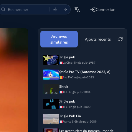
Connexion
Archives
Ajouts récents
similaires
Jingle pub
La Cinq
•
Jingle pub
•
1987
Știrile Pro TV (Automne 2023, A)
Pro TV
•
Jingle pub
•
2023
Shrek
TF1
•
Jingle pub
•
2004
Jingle pub
TF1
•
Jingle pub
•
2000
Jingle Pub Fin
France 3
•
Jingle pub
•
2009
Les aventuriers du nouveau monde