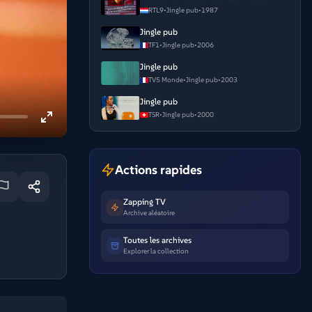
RTL9
•
Jingle pub
•
1987
Jingle pub
TF1
•
Jingle pub
•
2006
Jingle pub
TV5 Monde
•
Jingle pub
•
2003
Jingle pub
TSR
•
Jingle pub
•
2000
Actions rapides
Zapping TV
Archive aléatoire
Toutes les archives
Explorer la collection