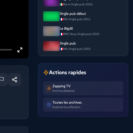
Rai 4
•
Jingle pub
•
2021
Jingle pub début
M6
•
Jingle pub
•
2021
Le Bigdil
RMC Story
•
Jingle pub
•
2025
Jingle pub
M6
•
Jingle pub
•
2003
Actions rapides
Zapping TV
Archive aléatoire
Toutes les archives
Explorer la collection