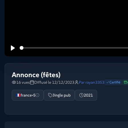
Annonce (fêtes)
16 vues
Diffusé le 12/12/2023
Par
rayan3353
Certifié
france•5
Jingle pub
2021