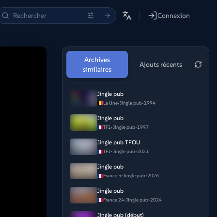
Connexion
Archives
Ajouts récents
similaires
Jingle pub
La Une
•
Jingle pub
•
1994
Jingle pub
TF1
•
Jingle pub
•
1997
Jingle pub TFOU
TF1
•
Jingle pub
•
2021
Jingle pub
France 5
•
Jingle pub
•
2026
Jingle pub
France 24
•
Jingle pub
•
2024
Jingle pub (début)