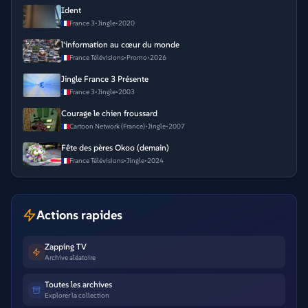
Ident
France 3
•
Jingle
•
2020
l'information au cœur du monde
France Télévisions
•
Promo
•
2026
Jingle France 3 Présente
France 3
•
Jingle
•
2003
Courage le chien froussard
Cartoon Network (France)
•
Jingle
•
2007
Fête des pères Okoo (demain)
France Télévisions
•
Jingle
•
2024
Actions rapides
Zapping TV
Archive aléatoire
Toutes les archives
Explorer la collection