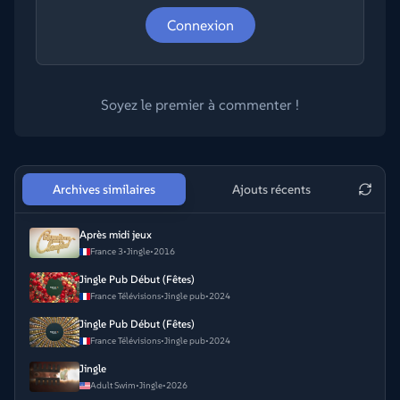
Connexion
Soyez le premier à commenter !
Archives similaires
Ajouts récents
Après midi jeux
France 3
•
Jingle
•
2016
Jingle Pub Début (Fêtes)
France Télévisions
•
Jingle pub
•
2024
Jingle Pub Début (Fêtes)
France Télévisions
•
Jingle pub
•
2024
Jingle
Adult Swim
•
Jingle
•
2026