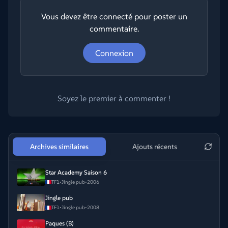
Vous devez être connecté pour poster un
commentaire.
Connexion
Soyez le premier à commenter !
Archives similaires
Ajouts récents
Star Academy Saison 6
TF1
•
Jingle pub
•
2006
Jingle pub
TF1
•
Jingle pub
•
2008
Paques (B)