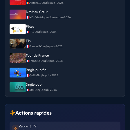
Antena 1
•
Jingle pub
•
2026
Droit au Cœur
M6
•
Générique d'ouverture
•
2024
Fêtes
TF1
•
Jingle pub
•
2004
Fin
France 5
•
Jingle pub
•
2021
Tour de France
France 2
•
Jingle pub
•
2018
Jingle pub fin
Gulli
•
Jingle pub
•
2023
Jingle pub
6ter
•
Jingle pub
•
2016
Actions rapides
Zapping TV