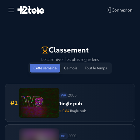
Connexion
Classement
Les archives les plus regardées
Cette semaine
Ce mois
Tout le temps
2005
W9
#
1
Jingle pub
164
Jingle pub
2001
XXL