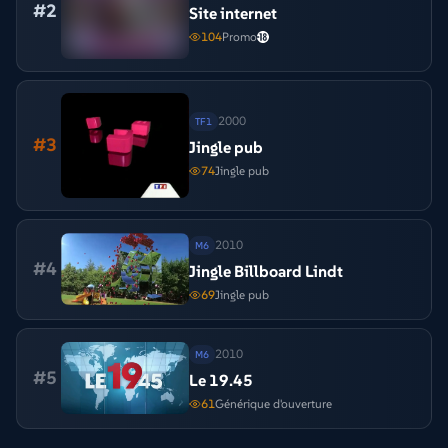
#
2
Site internet
104
Promo
2000
TF1
#
3
Jingle pub
74
Jingle pub
2010
M6
#
4
Jingle Billboard Lindt
69
Jingle pub
2010
M6
#
5
Le 19.45
61
Générique d'ouverture