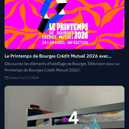
Le Printemps de Bourges Crédit Mutuel 2026 avec
Bourges Télévision
Découvrez les éléments d'habillage de Bourges Télévision pour Le
Printemps de Bourges Crédit Mutuel 2026 !
Creata il 4/17/2026