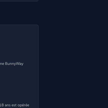
vène BunnyWay
 18 ans est opérée