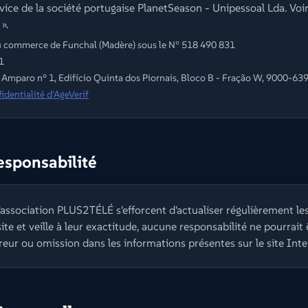
rvice de la société portugaise PlanetSeason - Unipessoal Lda. Voir
».
du commerce de Funchal (Madère) sous le N° 518 490 831
1
 Amparo nº 1, Edifício Quinta dos Piornais, Bloco B - Fração W, 9000-639
identialité d'AgeVerif
esponsabilité
 l'association PLUS2TÉLÉ s'efforcent d'actualiser régulièrement le
te et veille à leur exactitude, aucune responsabilité ne pourrait 
eur ou omission dans les informations présentes sur le site Inte