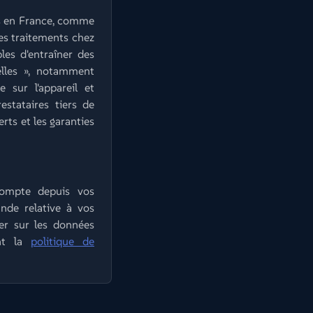
es en France, comme
ses traitements chez
les d'entraîner des
elles », notamment
 sur l'appareil et
stataires tiers de
erts et les garanties
compte depuis vos
nde relative à vos
cer sur les données
ont la
politique de