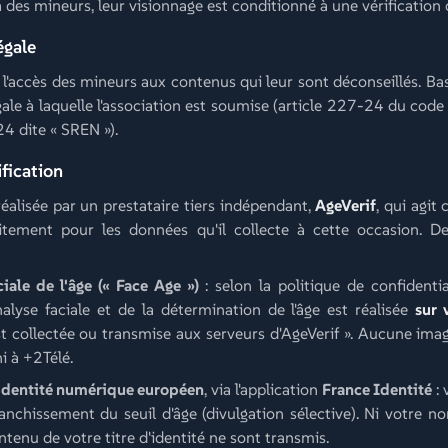
 des mineurs, leur visionnage est conditionné à une vérification d
égale
 l'accès des mineurs aux contenus qui leur sont déconseillés. Base
gale à laquelle l'association est soumise (article 227-24 du code
 dite « SREN »).
ification
 réalisée par un prestataire tiers indépendant,
AgeVerif
, qui agi
itement pour les données qu'il collecte à cette occasion. 
iale de l'âge (« Face Age »)
: selon la politique de confidentia
'analyse faciale et de la détermination de l'âge est réalisée
sur 
t collectée ou transmise aux serveurs d'AgeVerif ». Aucune ima
ni à +2Télé.
'identité numérique européen
, via l'application
France Identité
: 
anchissement du seuil d'âge (divulgation sélective). Ni votre n
ontenu de votre titre d'identité ne sont transmis.