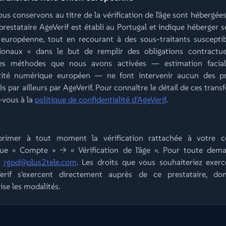
us conservons au titre de la vérification de l'âge sont hébergé
e prestataire AgeVerif est établi au Portugal et indique héberger 
uropéenne, tout en recourant à des sous-traitants susceptib
ationaux « dans le but de remplir des obligations contractu
Les méthodes que nous avons activées — estimation faciale
entité numérique européen — ne font intervenir aucun des pre
s par ailleurs par AgeVerif. Pour connaître le détail de ces transf
-vous à la
politique de confidentialité d'AgeVerif
.
rimer à tout moment la vérification rattachée à votre 
que « Compte » → « Vérification de l'âge ». Pour toute dema
à
rgpd@plus2tele.com
. Les droits que vous souhaiteriez exer
Verif s'exercent directement auprès de ce prestataire, d
ise les modalités.