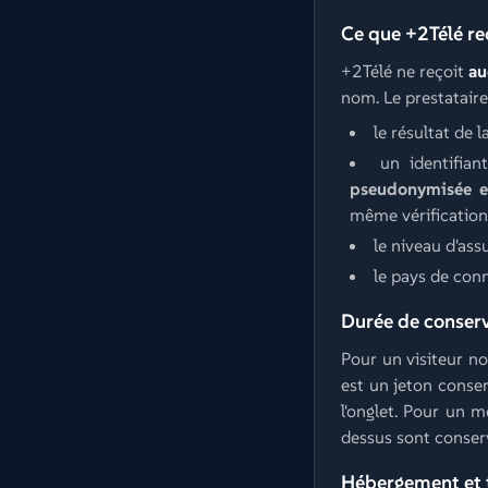
Ce que +2Télé re
+2Télé ne reçoit
au
nom. Le prestatair
le résultat de l
un identifia
pseudonymisée et
même vérification
le niveau d'as
le pays de conne
Durée de conser
Pour un visiteur no
est un jeton conser
l'onglet. Pour un m
dessus sont conserv
Hébergement et 