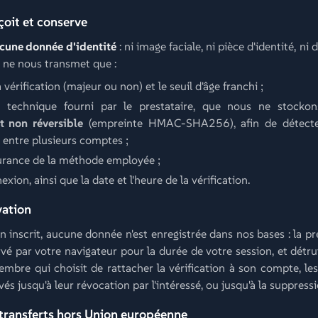
çoit et conserve
cune donnée d'identité
: ni image faciale, ni pièce d'identité, ni 
e ne nous transmet que :
a vérification (majeur ou non) et le seuil d'âge franchi ;
nt technique fourni par le prestataire, que nous ne stock
 non réversible
(empreinte HMAC-SHA256), afin de détecter
 entre plusieurs comptes ;
surance de la méthode employée ;
xion, ainsi que la date et l'heure de la vérification.
vation
n inscrit, aucune donnée n'est enregistrée dans nos bases : la pr
vé par votre navigateur pour la durée de votre session, et détru
embre qui choisit de rattacher la vérification à son compte, les
és jusqu'à leur révocation par l'intéressé, ou jusqu'à la suppres
transferts hors Union européenne