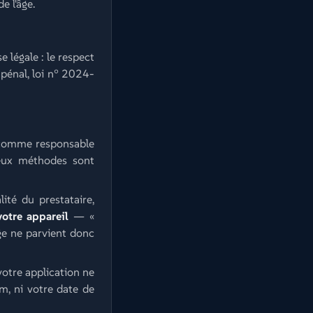
e l'âge.
 légale : le respect
 pénal, loi n° 2024-
t comme responsable
Deux méthodes sont
lité du prestataire,
votre appareil
— «
ge ne parvient donc
votre application ne
om, ni votre date de