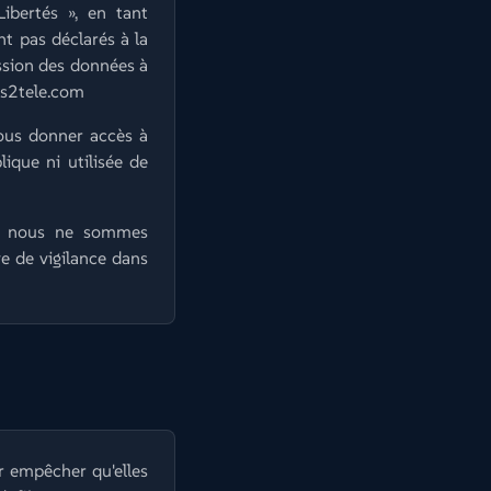
bertés », en tant
nt pas déclarés à la
ession des données à
us2tele.com
vous donner accès à
ique ni utilisée de
nt nous ne sommes
e de vigilance dans
r empêcher qu'elles