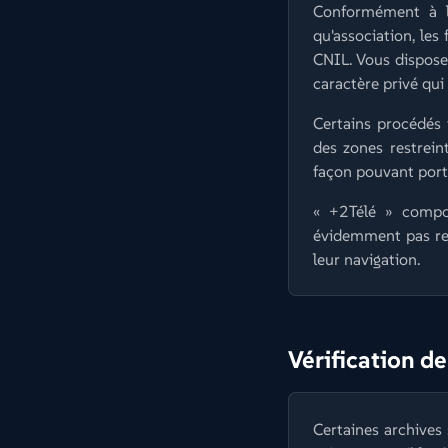
Conformément à l
qu'association, les
CNIL. Vous disposez
caractère privé qu
Certains procédés 
des zones restrein
façon pouvant porte
« +2Télé » compo
évidemment pas res
leur navigation.
Vérification de
Certaines archives