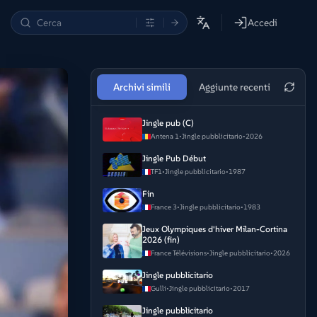
Accedi
Archivi simili
Aggiunte recenti
Jingle pub (C)
Antena 1
•
Jingle pubblicitario
•
2026
Jingle Pub Début
TF1
•
Jingle pubblicitario
•
1987
Fin
France 3
•
Jingle pubblicitario
•
1983
Jeux Olympiques d'hiver Milan-Cortina
2026 (fin)
France Télévisions
•
Jingle pubblicitario
•
2026
Jingle pubblicitario
Gulli
•
Jingle pubblicitario
•
2017
Jingle pubblicitario