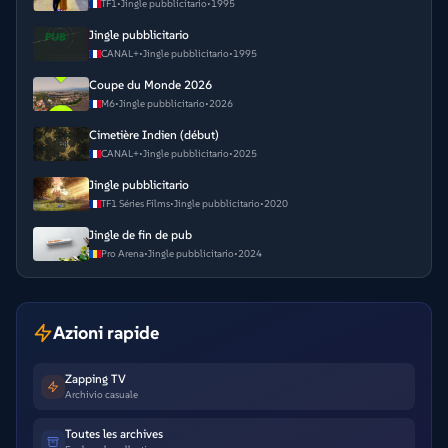
TF1
•
Jingle pubblicitario
•
1995
Jingle pubblicitario
CANAL+
•
Jingle pubblicitario
•
1995
Coupe du Monde 2026
M6
•
Jingle pubblicitario
•
2026
Cimetière Indien (début)
CANAL+
•
Jingle pubblicitario
•
2025
Jingle pubblicitario
TF1 Séries Films
•
Jingle pubblicitario
•
2020
Jingle de fin de pub
Pro Arena
•
Jingle pubblicitario
•
2024
Azioni rapide
Zapping TV
Archivio casuale
Toutes les archives