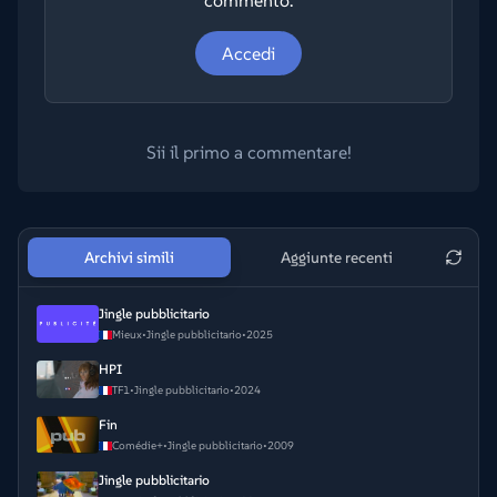
commento.
Accedi
Sii il primo a commentare!
Archivi simili
Aggiunte recenti
Jingle pubblicitario
Mieux
•
Jingle pubblicitario
•
2025
HPI
TF1
•
Jingle pubblicitario
•
2024
Fin
Comédie+
•
Jingle pubblicitario
•
2009
Jingle pubblicitario