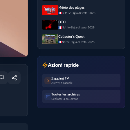
Météo des plages
BFMTV
•
Sigla di testa
•
2025
OTO
Nolife
•
Sigla di testa
•
2025
Collector's Quest
Nolife
•
Sigla di testa
•
2025
Azioni rapide
Zapping TV
Archivio casuale
Toutes les archives
Explorer la collection