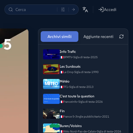
Accedi
Archivi simili
Aggiunte recenti
Info Trafic
BFMTV
•
Sigla di testa
•
2025
Les Surdoués
La Cinq
•
Sigla di testa
•
1990
Météo
TF1
•
Sigla di testa
•
2013
C'est toute la question
Franceinfo
•
Sigla di testa
•
2026
Fin
France 5
•
Jingle pubblicitario
•
2021
Buren/Voisins
Wéo Nord-Pas-de-Calais
•
Sigla di testa
•
2026