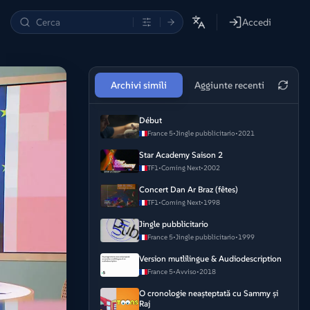
Accedi
Archivi simili
Aggiunte recenti
Début
France 5
•
Jingle pubblicitario
•
2021
Star Academy Saison 2
TF1
•
Coming Next
•
2002
Concert Dan Ar Braz (fêtes)
TF1
•
Coming Next
•
1998
Jingle pubblicitario
France 5
•
Jingle pubblicitario
•
1999
Version mutlilingue & Audiodescription
France 5
•
Avviso
•
2018
O cronologie neașteptată cu Sammy și
Raj