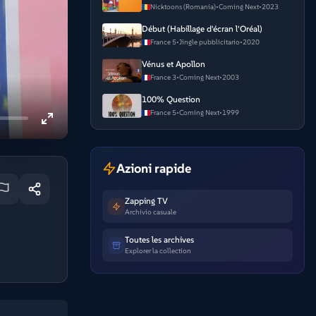
Nicktoons (Romania)
•
Coming Next
•
2023
Début (Habillage d'écran l'Oréal)
France 5
•
Jingle pubblicitario
•
2020
Vénus et Apollon
France 3
•
Coming Next
•
2003
100% Question
France 5
•
Coming Next
•
1999
Azioni rapide
Zapping TV
Archivio casuale
Toutes les archives
Explorer la collection