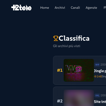
Home
Archivi
Canali
Agenzie
P
Classifica
Gli archivi più visti
200
W9
#
1
Jingle
148
Jin
200
XXL
#
2
Site in