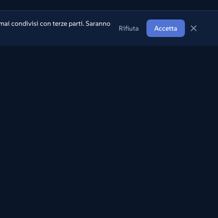
mai condivisi con terze parti. Saranno
Rifiuta
Accetta
Seguici
YouTube
X (Twitter)
Bluesky
Discord
TikTok