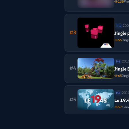
135
Pr
200
TF1
#
3
Jingle 
66
Jing
201
M6
#
4
Jingle 
65
Jing
201
M6
#
5
Le 19.
57
Géné