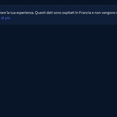
are la tua esperienza. Questi dati sono ospitati in Francia e non vengono 
 di più
Navigazione
Home
Note di rilascio
Archivi
Note legali
Canali
Crediti
Collezioni
Termini di utilizzo