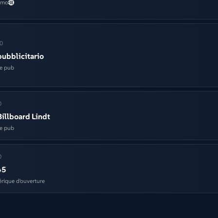
omo
0
pubblicitario
le pub
0
Billboard Lindt
le pub
0
45
rique d'ouverture