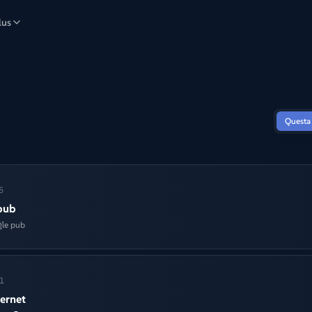
lus
Questa
5
 pub
gle pub
1
ternet