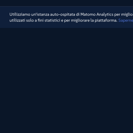
Utilizziamo un'istanza auto-ospitata di Matomo Analytics per miglior
utilizzati solo a fini statistici e per migliorare la piattaforma.
Saperne
Riscopri i tesori della televisione attraverso la nostra
collezione di archivi.