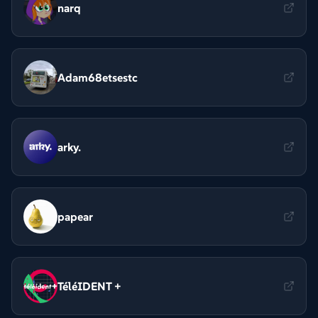
narq
Adam68etsestc
arky.
papear
TéléIDENT +