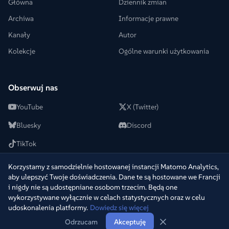
Główna
Dziennik zmian
Archiwa
Informacje prawne
Kanały
Autor
Kolekcje
Ogólne warunki użytkowania
Obserwuj nas
YouTube
X (Twitter)
Bluesky
Discord
TikTok
Korzystamy z samodzielnie hostowanej instancji Matomo Analytics,
aby ulepszyć Twoje doświadczenia. Dane te są hostowane we Francji
i nigdy nie są udostępniane osobom trzecim. Będą one
© 2022-2026 +2Télé. Wszelkie prawa zastrzeżone.
─
Opracowane
wykorzystywane wyłącznie w celach statystycznych oraz w celu
przez
Warpy
udoskonalenia platformy.
Dowiedz się więcej
v
1.5.5
·
ms6cpqxr
·
29 lip 2026, 17:21
Odrzucam
Akceptuję