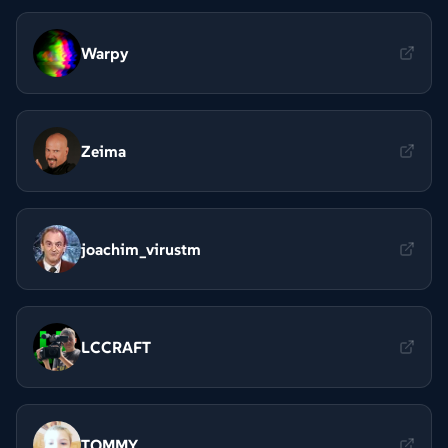
Warpy
Zeima
joachim_virustm
LCCRAFT
TOMMY