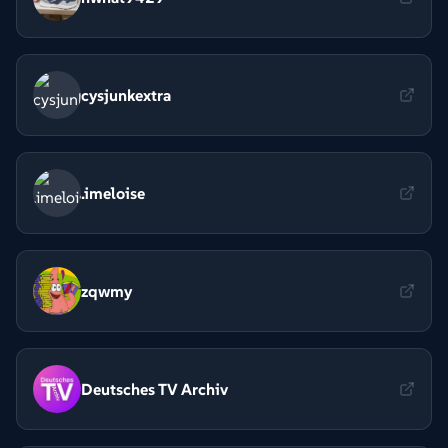
cysjunkextra
.imeloise
zqwmy
Deutsches TV Archiv