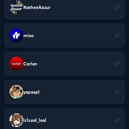
NathxnAzuur
mixo
Corian
yapaapl
lclceal_leal