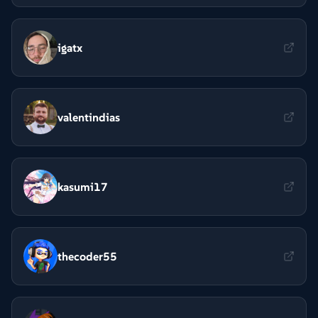
igatx
valentindias
kasumi17
thecoder55