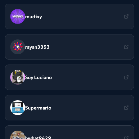
mudixy
rayan3353
Soy Luciano
Supermario
hwhat9429