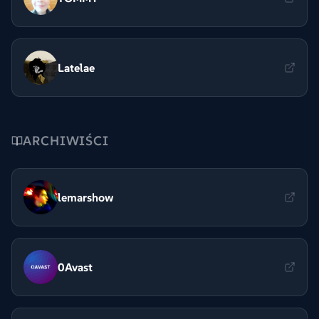
Latelae
ARCHIWIŚCI
lemarshow
0Avast