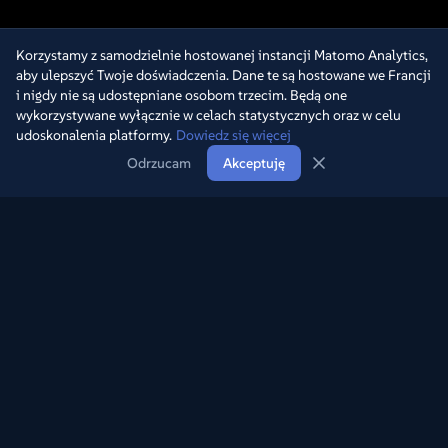
Nous remercions aussi les
Korzystamy z samodzielnie hostowanej instancji Matomo Analytics,
visiteurs du site, qui
aby ulepszyć Twoje doświadczenia. Dane te są hostowane we Francji
ont permis au site de
i nigdy nie są udostępniane osobom trzecim. Będą one
wykorzystywane wyłącznie w celach statystycznych oraz w celu
grandir et de devenir ce
udoskonalenia platformy.
Dowiedz się więcej
qu'il est actuellement.
Odrzucam
Akceptuję
Merci à tous !
Odkryj na nowo perełki telewizji dzięki naszemu obszernemu
archiwum.