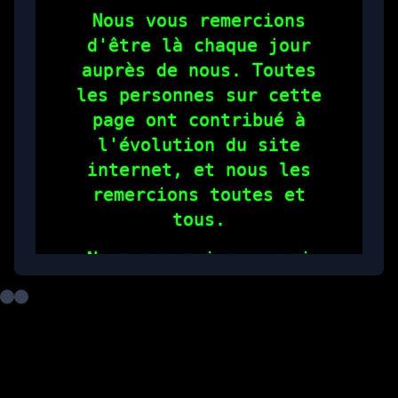
Nous vous remercions
d'être là chaque jour
auprès de nous. Toutes
les personnes sur cette
page ont contribué à
l'évolution du site
internet, et nous les
remercions toutes et
tous.
Nous remercions aussi
toutes les personnes de
notre communauté Discord,
qui permettent chaque
jour d'offrir à +2Télé
une continuité
exceptionnelle.