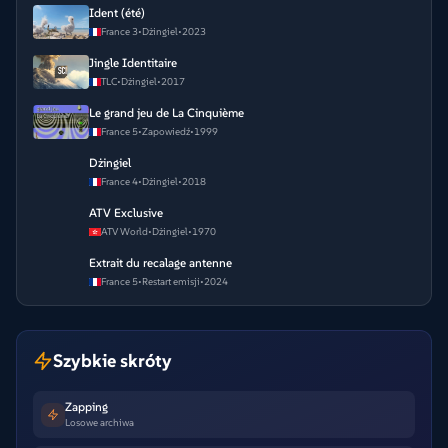
Ident (été)
France 3
•
Dżingiel
•
2023
Jingle Identitaire
TLC
•
Dżingiel
•
2017
Le grand jeu de La Cinquième
France 5
•
Zapowiedź
•
1999
Dżingiel
France 4
•
Dżingiel
•
2018
ATV Exclusive
ATV World
•
Dżingiel
•
1970
Extrait du recalage antenne
France 5
•
Restart emisji
•
2024
Szybkie skróty
Zapping
Losowe archiwa