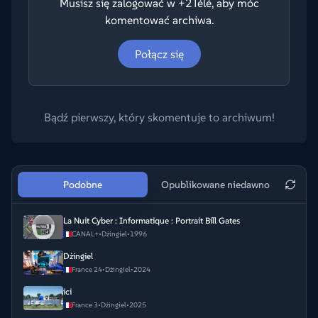
Musisz się zalogować w +2Télé, aby móc
komentować archiwa.
Połącz się
Bądź pierwszy, który skomentuje to archiwum!
Podobne
Opublikowane niedawno
La Nuit Cyber : Informatique : Portrait Bill Gates
CANAL+
•
Dżingiel
•
1996
Dżingiel
France 24
•
Dżingiel
•
2024
ici
France 3
•
Dżingiel
•
2025