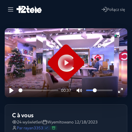
Połącz się
Lire
00:37
C à vous
24 wyświetleń
Wyemitowano 12/18/2023
Par
rayan3353