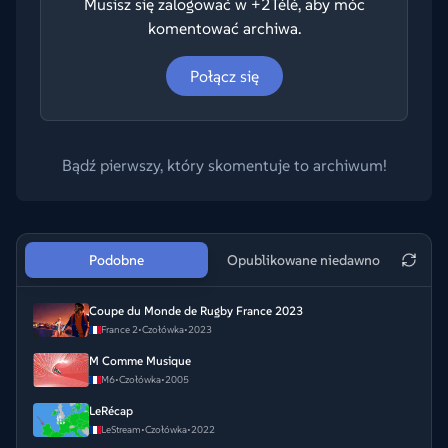
Musisz się zalogować w +2Télé, aby móc
komentować archiwa.
Połącz się
Bądź pierwszy, który skomentuje to archiwum!
Podobne
Opublikowane niedawno
Coupe du Monde de Rugby France 2023
France 2
•
Czołówka
•
2023
M Comme Musique
M6
•
Czołówka
•
2005
LeRécap
LeStream
•
Czołówka
•
2022