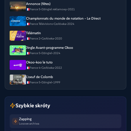
Annonce (fêtes)
France 5
•
Dżingiel reklamowy
•
2021
Championnats du monde de natation - Le Direct
France Télévisions
•
Czołówka
•
2024
Télématin
France 2
•
Czołówka
•
2020
Jingle Avant-programme Okoo
France 5
•
Dżingiel
•
2024
Okoo-koo le tuto
France 4
•
Czołówka
•
2022
L'oeuf de Colomb
France 5
•
Dżingiel
•
1999
Szybkie skróty
Zapping
Losowe archiwa