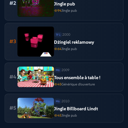
#
2
Jingle pub
94
Jingle pub
2000
TF1
#
3
Dżingiel reklamowy
64
Jingle pub
2009
M6
#
4
Tous ensemble à table !
45
Générique d'ouverture
2010
M6
#
5
Jingle Billboard Lindt
45
Jingle pub