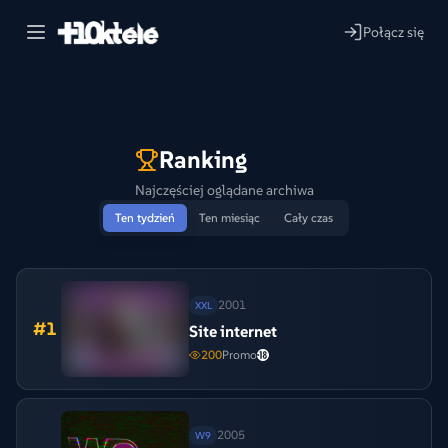
Połącz się
Ranking
Najczęściej oglądane archiwa
Ten tydzień
Ten miesiąc
Cały czas
2001
XXL
#
1
Site internet
200
Promo
2005
W9