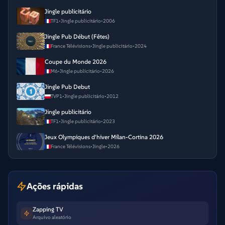
Jingle publicitário
TF1
•
Jingle publicitário
•
2006
Jingle Pub Début (Fêtes)
France Télévisions
•
Jingle publicitário
•
2024
Coupe du Monde 2026
M6
•
Jingle publicitário
•
2026
Jingle Pub Debut
TVP1
•
Jingle publicitário
•
2012
Jingle publicitário
TF1
•
Jingle publicitário
•
2023
Jeux Olympiques d'hiver Milan-Cortina 2026
France Télévisions
•
Jingle
•
2026
Ações rápidas
Zapping TV
Arquivo aleatório