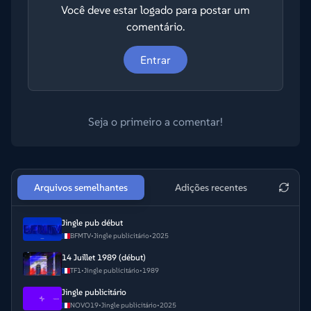
Você deve estar logado para postar um
comentário.
Entrar
Seja o primeiro a comentar!
Arquivos semelhantes
Adições recentes
Jingle pub début
BFMTV
•
Jingle publicitário
•
2025
14 Juillet 1989 (début)
TF1
•
Jingle publicitário
•
1989
Jingle publicitário
NOVO19
•
Jingle publicitário
•
2025