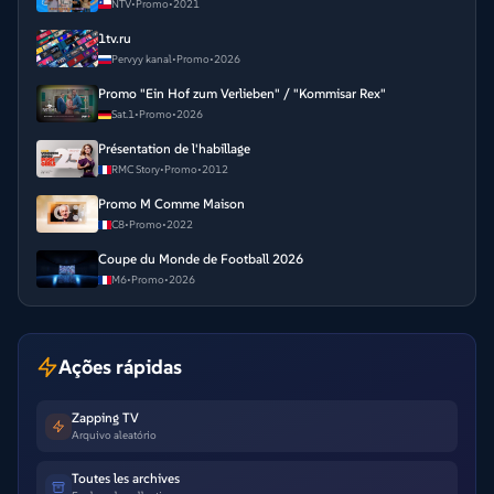
NTV
•
Promo
•
2021
1tv.ru
Pervyy kanal
•
Promo
•
2026
Promo "Ein Hof zum Verlieben" / "Kommisar Rex"
Sat.1
•
Promo
•
2026
Présentation de l'habillage
RMC Story
•
Promo
•
2012
Promo M Comme Maison
C8
•
Promo
•
2022
Coupe du Monde de Football 2026
M6
•
Promo
•
2026
Ações rápidas
Zapping TV
Arquivo aleatório
Toutes les archives