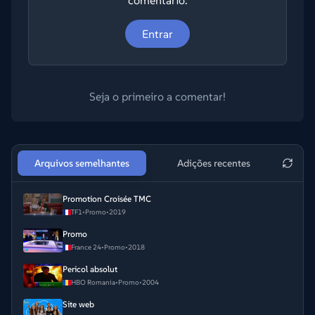
comentário.
Entrar
Seja o primeiro a comentar!
Arquivos semelhantes
Adições recentes
Promotion Croisée TMC
TF1
•
Promo
•
2019
Promo
France 24
•
Promo
•
2018
Pericol absolut
HBO Romania
•
Promo
•
2004
Site web