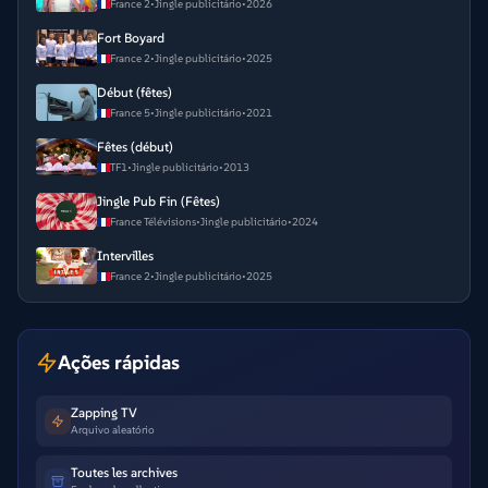
France 2
•
Jingle publicitário
•
2026
Fort Boyard
France 2
•
Jingle publicitário
•
2025
Début (fêtes)
France 5
•
Jingle publicitário
•
2021
Fêtes (début)
TF1
•
Jingle publicitário
•
2013
Jingle Pub Fin (Fêtes)
France Télévisions
•
Jingle publicitário
•
2024
Intervilles
France 2
•
Jingle publicitário
•
2025
Ações rápidas
Zapping TV
Arquivo aleatório
Toutes les archives