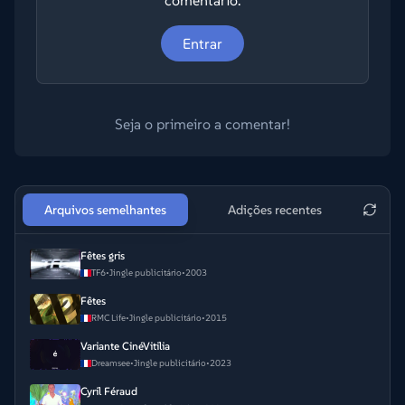
comentário.
Entrar
Seja o primeiro a comentar!
Arquivos semelhantes
Adições recentes
Fêtes gris
TF6
•
Jingle publicitário
•
2003
Fêtes
RMC Life
•
Jingle publicitário
•
2015
Variante CinéVitilia
Dreamsee
•
Jingle publicitário
•
2023
Cyril Féraud