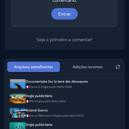
comentário.
Entrar
Seja o primeiro a comentar!
Arquivos semelhantes
Adições recentes
Documentaire Sur la terre des dinosaures
France 3
•
Jingle publicitário
•
2000
Jingle publicitário
TFX
•
Jingle publicitário
•
2026
Roland-Garros
France Télévisions
•
Jingle publicitário
•
2026
Jingle publicitário