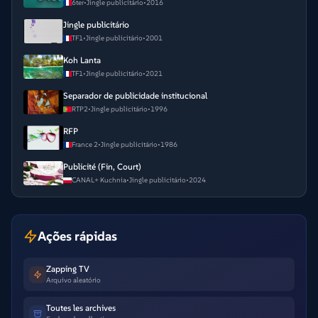
6ter
•
Jingle publicitário
•
2016
Jingle publicitário
TF1
•
Jingle publicitário
•
2001
Koh Lanta
TF1
•
Jingle publicitário
•
2021
Separador de publicidade institucional
RTP2
•
Jingle publicitário
•
1996
RFP
France 2
•
Jingle publicitário
•
1986
Publicité (Fin, Court)
CANAL+ Kuchnia
•
Jingle publicitário
•
2024
Ações rápidas
Zapping TV
Arquivo aleatório
Toutes les archives