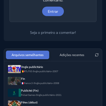
comentário.
Entrar
Seja o primeiro a comentar!
Arquivos semelhantes
Adições recentes
Jingle publicitário
RTL-TVI
•
Jingle publicitário
•
2007
Fin
France 2
•
Jingle publicitário
•
2008
Publicité (Fin)
Polsat Games
•
Jingle publicitário
•
2021
Fêtes (début)