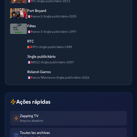
TF1
•
Jingle publicitário
•
2013
Fort Boyard
France 2
•
Jingle publicitário
•
2025
Fêtes
France 3
•
Jingle publicitário
•
1997
RTC
RTP1
•
Jingle publicitário
•
1989
Jingle publicitário
NRJ12
•
Jingle publicitário
•
2007
Roland-Garros
France Télévisions
•
Jingle publicitário
•
2026
Ações rápidas
Zapping TV
Arquivo aleatório
Toutes les archives