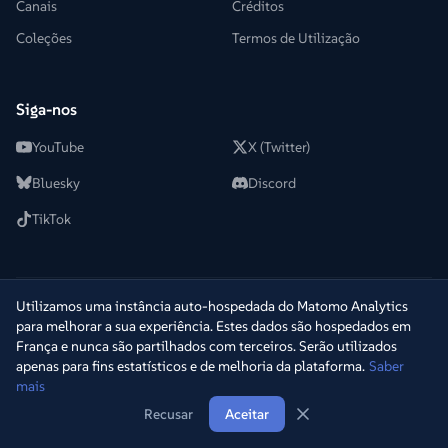
Canais
Créditos
Coleções
Termos de Utilização
Siga-nos
YouTube
X (Twitter)
Bluesky
Discord
TikTok
Utilizamos uma instância auto-hospedada do Matomo Analytics
© 2022-2026 +2Télé. Todos os direitos reservados.
─
Desenvolvido
para melhorar a sua experiência. Estes dados são hospedados em
por
Warpy
França e nunca são partilhados com terceiros. Serão utilizados
v
1.5.5
·
ms6cpqxr
·
29 de jul. de 2026 17:21
apenas para fins estatísticos e de melhoria da plataforma.
Saber
mais
Recusar
Aceitar