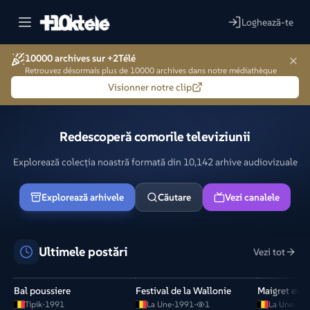
Loghează-te
10000 archives sur +2Télé
Retrouvez désormais plus de 10000 archives dans notre médiathèque
Visionner notre clip
Redescoperă comorile televiziunii
Explorează colecția noastră formată din 10,142 arhive audiovizuale
Explorează arhivele
Căutare
Vezi canalele
Ultimele postări
Vezi tot
Bal poussiere
Festival de la Wallonie
Maigret et l
Tipik
•
1991
La Une
•
1991
•
1
La Une
•
19