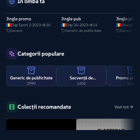
În limba ta
Jingle promo
Jingle pub
Jingle prom
Digi Sport 2
•
2023
•
20
Digi 24
•
2023
•
14
Orange Spo
Generic
Generic de publicitate
Generic
Categorii populare
Generic de publicitate
Secvență de
Promo prem
2990
1450
1436
deschidere / Intro
Colecții recomandate
Vezi tot
RTE 100 years
Alegerile municipale din Franța d
2026