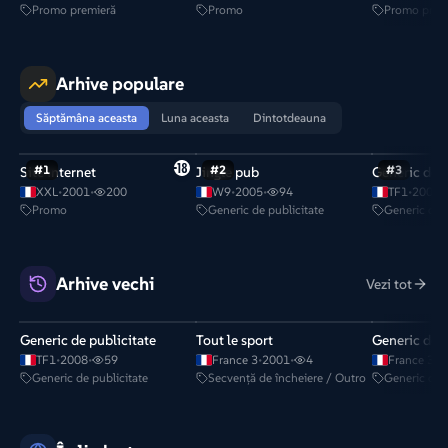
Promo premieră
Promo
Promo prem
Arhive populare
Săptămâna aceasta
Luna aceasta
Dintotdeauna
#
1
#
2
#
3
Site internet
Jingle pub
Generic de p
XXL
•
2001
•
200
W9
•
2005
•
94
TF1
•
2000
•
Promo
Generic de publicitate
Generic de p
Arhive vechi
Vezi tot
Generic de publicitate
Tout le sport
Generic de p
TF1
•
2008
•
59
France 3
•
2001
•
4
France 3
•
2
Generic de publicitate
Secvență de încheiere / Outro
Generic de p