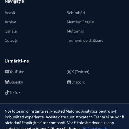
Navigație
Acasă
Schimbări
Arhive
Mențiuni legale
Canale
Mulțumiri
Colecții
Termenii de Utilizare
Urmăriți-ne
YouTube
X (Twitter)
Bluesky
Discord
TikTok
Noi folosim o instanță self-hosted Matomo Analytics pentru a-ți
îmbunătăți experiența. Aceste date sunt stocate în Franța și nu vor fi
© 2022-2026 +2Télé. Toate drepturile rezervate.
─
Dezvoltat de
niciodată împărțite altor companii. Vor fi folosite doar cu scop
Warpy
statistic și pentru îmbunătățirea platformei.
Află mai multe