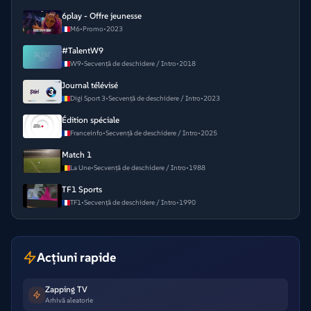
6play - Offre jeunesse
M6
•
Promo
•
2023
#TalentW9
W9
•
Secvență de deschidere / Intro
•
2018
Journal télévisé
Digi Sport 3
•
Secvență de deschidere / Intro
•
2023
Édition spéciale
Franceinfo
•
Secvență de deschidere / Intro
•
2025
Match 1
La Une
•
Secvență de deschidere / Intro
•
1988
TF1 Sports
TF1
•
Secvență de deschidere / Intro
•
1990
Acțiuni rapide
Zapping TV
Arhivă aleatorie