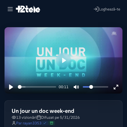
Loghează-te
Lire
00:11
Un jour un doc week-end
13 vizionări
Difuzat pe 5/31/2026
Par
rayan3353