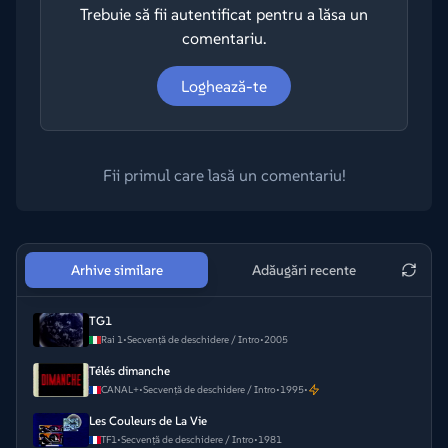
Trebuie să fii autentificat pentru a lăsa un
comentariu.
Loghează-te
Fii primul care lasă un comentariu!
Arhive similare
Adăugări recente
TG1
Rai 1
•
Secvență de deschidere / Intro
•
2005
Télés dimanche
CANAL+
•
Secvență de deschidere / Intro
•
1995
•
Les Couleurs de La Vie
TF1
•
Secvență de deschidere / Intro
•
1981